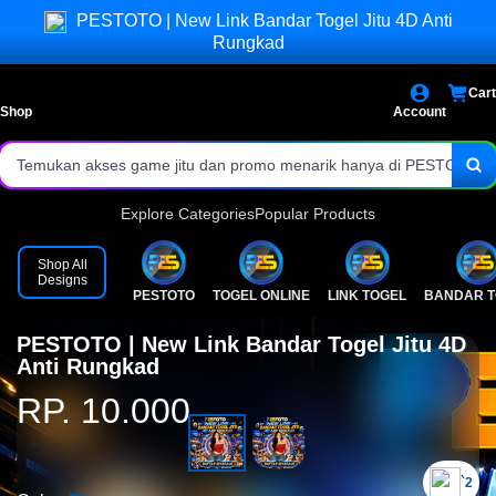
PESTOTO | New Link Bandar Togel Jitu 4D Anti
Nikmati pasaran togel resmi 4D akurat dan slot gacor anti rungkad.
Rungkad
Link resmi PESTOTO diperbarui secara berkala & bebas blokir.
Cart
Shop
Account
Panduan login super cepat, aman, dan nyaman bagi pengguna.
Temukan akses game jitu dan promo menarik hanya di PESTOTO.
Explore Categories
Popular Products
Shop All
Designs
PESTOTO
TOGEL ONLINE
LINK TOGEL
BANDAR T
PESTOTO | New Link Bandar Togel Jitu 4D
Anti Rungkad
RP. 10.000
`2