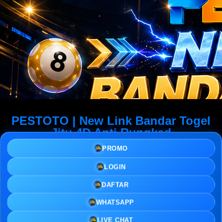
PESTOTO | New Link Bandar Togel
Jitu 4D Anti Rungkad
PROMO
PESTOTO
hadir sebagai
bandar togel
terpercaya yang
menjadi pilihan utama bagi pemain yang mencari
link togel
LOGIN
resmi dan akses slot online gacor. Coba new link
togel
online
PESTOTO sekarang! Kami menyediakan pasaran
DAFTAR
online resmi dengan prediksi
togel jitu
4D paling akurat
dan anti rungkad. Seluruh pembaruan alamat aktif disusun
WHATSAPP
secara ringkas sehingga pemain dapat langsung
mengakses halaman permainan tanpa kendala
LIVE CHAT