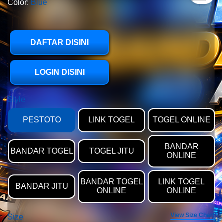
Color:
Blue
DAFTAR DISINI
LOGIN DISINI
Style
PESTOTO
LINK TOGEL
TOGEL ONLINE
BANDAR
BANDAR TOGEL
TOGEL JITU
ONLINE
BANDAR TOGEL
LINK TOGEL
BANDAR JITU
ONLINE
ONLINE
View Size Chart
Size