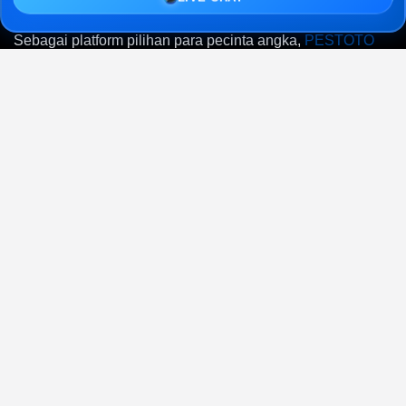
pemblokiran.
Sebagai platform pilihan para pecinta angka,
PESTOTO
tidak hanya menghadirkan akses login super cepat tetapi
juga menyajikan statistik pasaran terlengkap dan bocoran
prediksi angka 4D teruji. Penyajian antarmuka yang
modern, sederhana, dan praktis dirancang khusus untuk
memberikan kenyamanan transaksi maupun navigasi bagi
pengguna baru hingga pemain veteran.
Seluruh jenis taruhan pasaran resmi dan variasi
permainan slot dapat diakses secara lancar melalui
berbagai perangkat, baik ponsel pintar (Android/iOS)
maupun komputer. Dengan pembaruan link alternatif yang
dilakukan secara berkala, pengguna dijamin mendapatkan
jalur koneksi yang selalu stabil, aman, dan terpercaya
setiap saat.
Fokus utama dari
PESTOTO
adalah memberikan
pengalaman bertaruh yang aman, transparan, dan
menguntungkan setiap hari. Bergabunglah bersama
bandar terpercaya ini dan nikmati layanan dukungan
pelanggan (*customer service*) responsif yang siap
melayani kebutuhan Anda selama 24 jam nonstop.