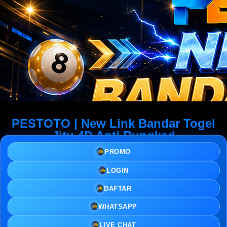
PESTOTO | New Link Bandar Togel
Jitu 4D Anti Rungkad
PROMO
PESTOTO
hadir sebagai
bandar togel
terpercaya yang
LOGIN
menjadi pilihan utama bagi pemain yang mencari
link togel
resmi dan akses slot online gacor. Coba new link
togel
online
PESTOTO sekarang! Kami menyediakan pasaran
DAFTAR
online resmi dengan prediksi
togel jitu
4D paling akurat
dan anti rungkad. Seluruh pembaruan alamat aktif disusun
WHATSAPP
secara ringkas sehingga pemain dapat langsung
mengakses halaman permainan tanpa kendala
LIVE CHAT