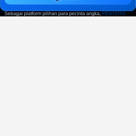
pemblokiran.
Sebagai platform pilihan para pecinta angka,
PESTOTO
tidak hanya menghadirkan akses login super cepat tetapi
juga menyajikan statistik pasaran terlengkap dan bocoran
prediksi angka 4D teruji. Penyajian antarmuka yang
modern, sederhana, dan praktis dirancang khusus untuk
memberikan kenyamanan transaksi maupun navigasi bagi
pengguna baru hingga pemain veteran.
Seluruh jenis taruhan pasaran resmi dan variasi
permainan slot dapat diakses secara lancar melalui
berbagai perangkat, baik ponsel pintar (Android/iOS)
maupun komputer. Dengan pembaruan link alternatif yang
dilakukan secara berkala, pengguna dijamin mendapatkan
jalur koneksi yang selalu stabil, aman, dan terpercaya
setiap saat.
Fokus utama dari
PESTOTO
adalah memberikan
pengalaman bertaruh yang aman, transparan, dan
menguntungkan setiap hari. Bergabunglah bersama
bandar terpercaya ini dan nikmati layanan dukungan
pelanggan (*customer service*) responsif yang siap
melayani kebutuhan Anda selama 24 jam nonstop.