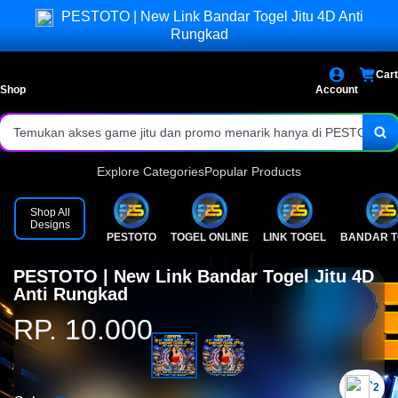
PESTOTO | New Link Bandar Togel Jitu 4D Anti
Nikmati pasaran togel resmi 4D akurat dan slot gacor anti rungkad.
Rungkad
Link resmi PESTOTO diperbarui secara berkala & bebas blokir.
Cart
Shop
Account
Panduan login super cepat, aman, dan nyaman bagi pengguna.
Temukan akses game jitu dan promo menarik hanya di PESTOTO.
Explore Categories
Popular Products
Shop All
Designs
PESTOTO
TOGEL ONLINE
LINK TOGEL
BANDAR T
PESTOTO | New Link Bandar Togel Jitu 4D
Anti Rungkad
RP. 10.000
`2