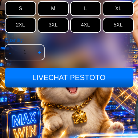
S
M
L
XL
2XL
3XL
4XL
5XL
Quantity
-
+
LIVECHAT PESTOTO