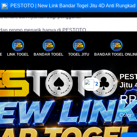
PESTOTO | New Link Bandar Togel Jitu 4D Anti Rungkad
 dan promo menarik hanya di PESTOTO.
E
LINK TOGEL
BANDAR TOGEL
TOGEL JITU
BANDAR TOGEL ONLIN
PEST
Jitu
`2
RP
Color:
B