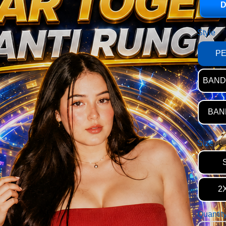
D
Style
P
BAND
BAN
Size
2
Quantit