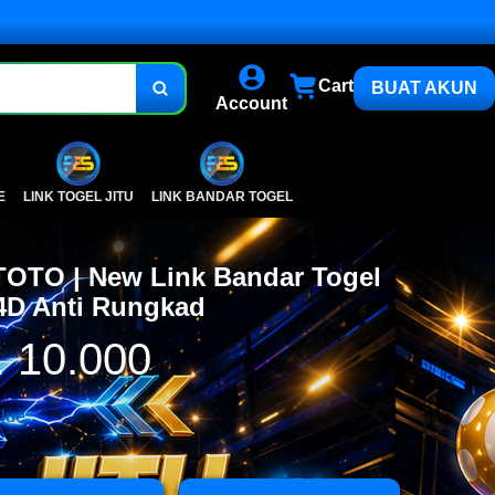
Cart
BUAT AKUN
Account
E
LINK TOGEL JITU
LINK BANDAR TOGEL
OTO | New Link Bandar Togel
 4D Anti Rungkad
. 10.000
lue