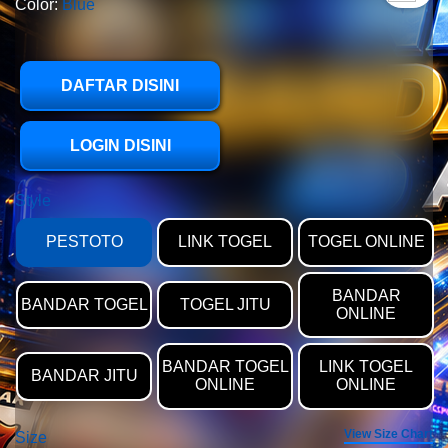
Color:
Blue
DAFTAR DISINI
LOGIN DISINI
Style
PESTOTO
LINK TOGEL
TOGEL ONLINE
BANDAR
BANDAR TOGEL
TOGEL JITU
ONLINE
BANDAR TOGEL
LINK TOGEL
BANDAR JITU
ONLINE
ONLINE
View Size Chart
Size