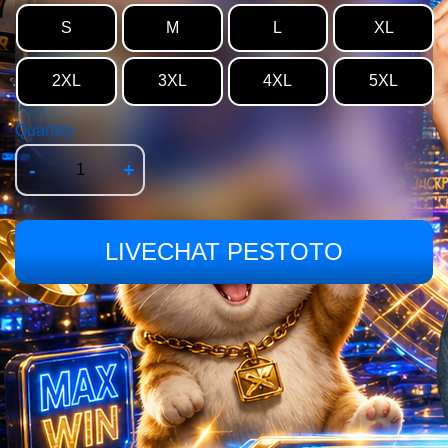
S
M
L
XL
2XL
3XL
4XL
5XL
Quantity
-
+
LIVECHAT PESTOTO