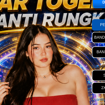
D
Style
P
BAND
BAN
Size
2
Quantit