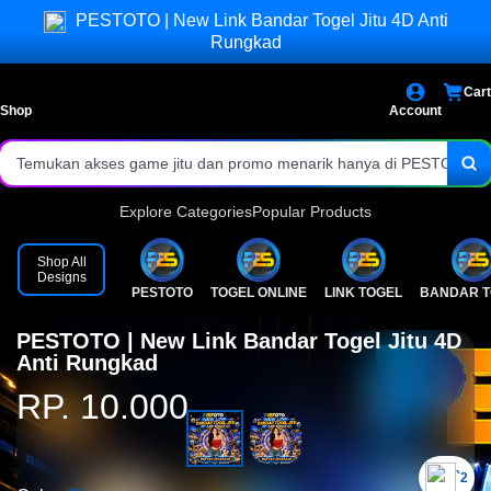
PESTOTO | New Link Bandar Togel Jitu 4D Anti
Nikmati pasaran togel resmi 4D akurat dan slot gacor anti rungkad.
Rungkad
Link resmi PESTOTO diperbarui secara berkala & bebas blokir.
Cart
Shop
Account
Panduan login super cepat, aman, dan nyaman bagi pengguna.
Temukan akses game jitu dan promo menarik hanya di PESTOTO.
Explore Categories
Popular Products
Shop All
Designs
PESTOTO
TOGEL ONLINE
LINK TOGEL
BANDAR T
PESTOTO | New Link Bandar Togel Jitu 4D
Anti Rungkad
RP. 10.000
`2