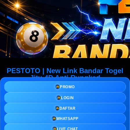
PESTOTO | New Link Bandar Togel
Jitu 4D Anti Rungkad
PROMO
PESTOTO
hadir sebagai
bandar togel
terpercaya yang
menjadi pilihan utama bagi pemain yang mencari
link togel
LOGIN
resmi dan akses slot online gacor. Coba new link
togel
online
PESTOTO sekarang! Kami menyediakan pasaran
DAFTAR
online resmi dengan prediksi
togel jitu
4D paling akurat
dan anti rungkad. Seluruh pembaruan alamat aktif disusun
WHATSAPP
secara ringkas sehingga pemain dapat langsung
mengakses halaman permainan tanpa kendala
LIVE CHAT