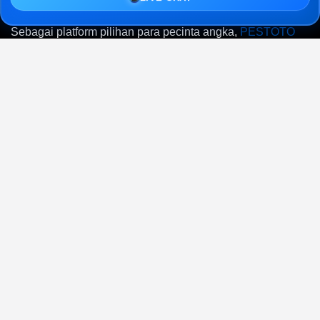
pemblokiran.
Sebagai platform pilihan para pecinta angka,
PESTOTO
tidak hanya menghadirkan akses login super cepat tetapi
juga menyajikan statistik pasaran terlengkap dan bocoran
prediksi angka 4D teruji. Penyajian antarmuka yang
modern, sederhana, dan praktis dirancang khusus untuk
memberikan kenyamanan transaksi maupun navigasi bagi
pengguna baru hingga pemain veteran.
Seluruh jenis taruhan pasaran resmi dan variasi
permainan slot dapat diakses secara lancar melalui
berbagai perangkat, baik ponsel pintar (Android/iOS)
maupun komputer. Dengan pembaruan link alternatif yang
dilakukan secara berkala, pengguna dijamin mendapatkan
jalur koneksi yang selalu stabil, aman, dan terpercaya
setiap saat.
Fokus utama dari
PESTOTO
adalah memberikan
pengalaman bertaruh yang aman, transparan, dan
menguntungkan setiap hari. Bergabunglah bersama
bandar terpercaya ini dan nikmati layanan dukungan
pelanggan (*customer service*) responsif yang siap
melayani kebutuhan Anda selama 24 jam nonstop.