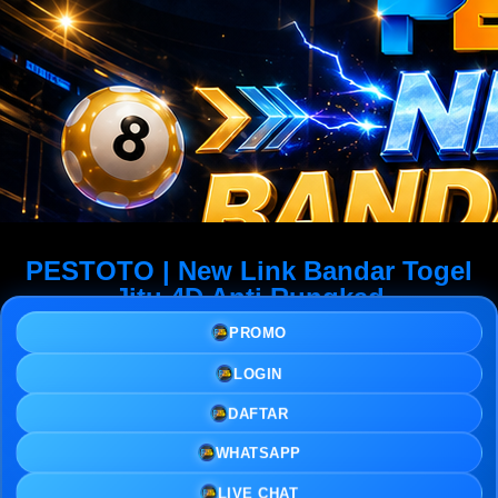
PESTOTO | New Link Bandar Togel
Jitu 4D Anti Rungkad
PROMO
PESTOTO
hadir sebagai
bandar togel
terpercaya yang
menjadi pilihan utama bagi pemain yang mencari
link togel
LOGIN
resmi dan akses slot online gacor. Coba new link
togel
online
PESTOTO sekarang! Kami menyediakan pasaran
DAFTAR
online resmi dengan prediksi
togel jitu
4D paling akurat
dan anti rungkad. Seluruh pembaruan alamat aktif disusun
WHATSAPP
secara ringkas sehingga pemain dapat langsung
mengakses halaman permainan tanpa kendala
LIVE CHAT