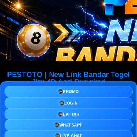
PESTOTO | New Link Bandar Togel
Jitu 4D Anti Rungkad
PROMO
PESTOTO
hadir sebagai
bandar togel
terpercaya yang
menjadi pilihan utama bagi pemain yang mencari
link togel
LOGIN
resmi dan akses slot online gacor. Coba new link
togel
online
PESTOTO sekarang! Kami menyediakan pasaran
DAFTAR
online resmi dengan prediksi
togel jitu
4D paling akurat
dan anti rungkad. Seluruh pembaruan alamat aktif disusun
WHATSAPP
secara ringkas sehingga pemain dapat langsung
mengakses halaman permainan tanpa kendala
LIVE CHAT