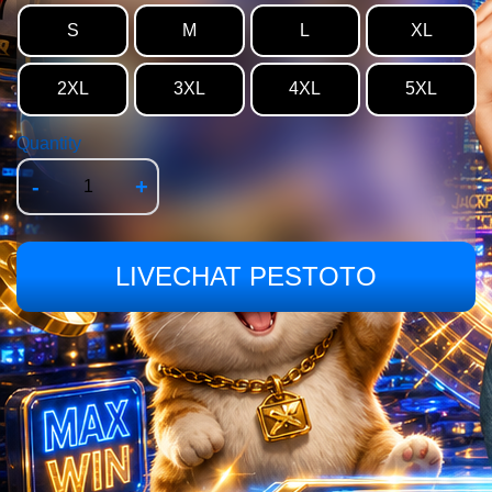
S
M
L
XL
2XL
3XL
4XL
5XL
Quantity
-
+
LIVECHAT PESTOTO